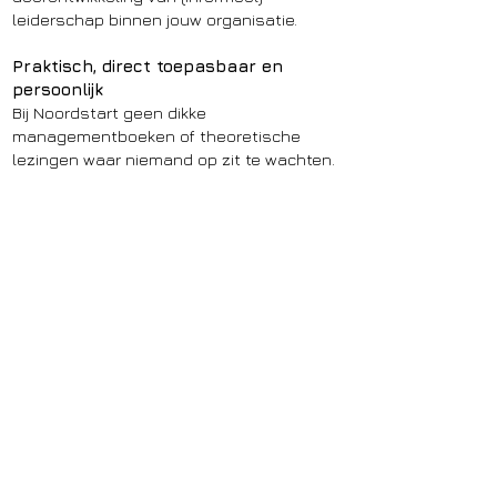
leiderschap binnen jouw organisatie.
Praktisch, direct toepasbaar en
persoonlijk
Bij Noordstart geen dikke
managementboeken of theoretische
lezingen waar niemand op zit te wachten.
Wij geloven in leren door doen. In kleine
groepen, met echte casussen uit de
praktijk. Met aandacht voor wie jij bent als
leider, en voor wat jouw team of
organisatie nodig heeft.
We helpen je om je rol te pakken — op een
manier die bij je past.
Voor leiders in Noord-Nederland
Noordstart Leiderschap werkt met en voor
organisaties tussen Zwolle en de
Waddenzee.
Of je nu werkt in zorg, onderwijs, overheid,
techniek of bedrijfsleven: